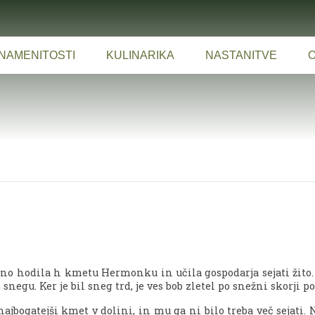
NAMENITOSTI
KULINARIKA
NASTANITVE
O
no hodila h kmetu Hermonku in učila gospodarja sejati žito. 
negu. Ker je bil sneg trd, je ves bob zletel po snežni skorji po
ajbogatejši kmet v dolini, in mu ga ni bilo treba več sejati. 