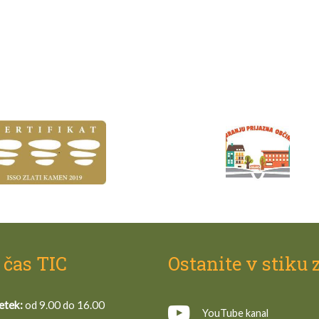
 čas TIC
Ostanite v stiku 
etek:
od 9.00 do 16.00
YouTube kanal