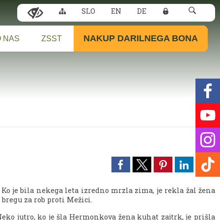
SLO
EN
DE
NAKUP DARILNEGA BONA
 NAS
ZSST
Ko je bila nekega leta izredno mrzla zima, je rekla žal žena
 bregu za rob proti Mežici.
Neko jutro, ko je šla Hermonkova žena kuhat zajtrk, je prišla