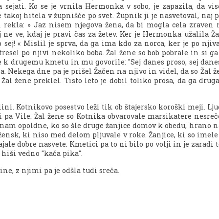
 sejati. Ko se je vrnila Hermonka v sobo, je zapazila, da vi
takoj hitela v župnišče po svet. Župnik ji je nasvetoval, naj 
 in rekla: » Jaz nisem njegova žena, da bi mogla cela zraven n
ne ve, kdaj je pravi čas za žetev. Ker je Hermonka užalila Žal
b sej! « Mislil je sprva, da ga ima kdo za norca, ker je po njiv
ztresel po njivi nekoliko boba. Žal žene so bob pobrale in si g
k drugemu kmetu in mu govorile: "Sej danes proso, sej danes pr
 Nekega dne pa je prišel Žačen na njivo in videl, da so Žal že
al žene preklel. Tisto leto je dobil toliko prosa, da ga druga
ini. Kotnikovo posestvo leži tik ob štajersko koroški meji. Ljud
i pa Vile. Žal žene so Kotnika obvarovale marsikatere nesreče
enam opoldne, ko so šle druge žanjice domov k obedu, hrano na
 žensk, ki niso med delom pljuvale v roke. Žanjice, ki so imele t
ajale dobre nasvete. Kmetici pa to ni bilo po volji in je zara
 hiši vedno "kača pika".
ne, z njimi pa je odšla tudi sreča.