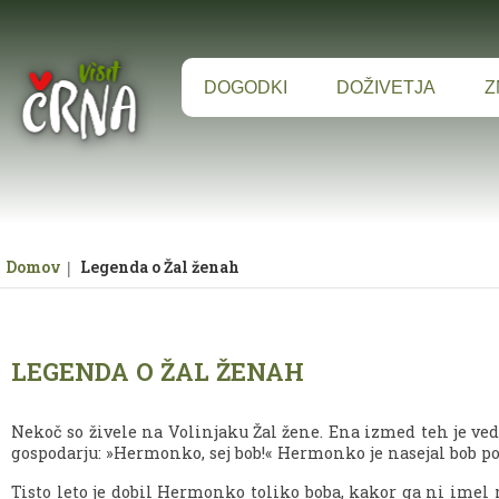
Za pričetek iskanja kliknite na puščico >
DOGODKI
DOŽIVETJA
Z
Domov
Legenda o Žal ženah
LEGENDA O ŽAL ŽENAH
Nekoč so živele na Volinjaku Žal žene. Ena izmed teh je ved
gospodarju: »Hermonko, sej bob!« Hermonko je nasejal bob po s
Tisto leto je dobil Hermonko toliko boba, kakor ga ni imel n