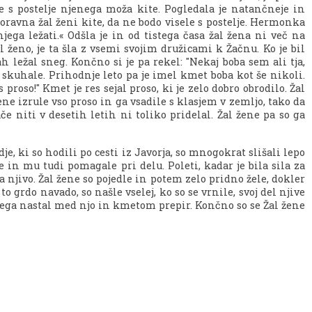
se s postelje njenega moža kite. Pogledala je natančneje in
poravna žal ženi kite, da ne bodo visele s postelje. Hermonka
jega ležati.« Odšla je in od tistega časa žal žena ni več na
 ženo, je ta šla z vsemi svojim družicami k Žačnu. Ko je bil
ah ležal sneg. Končno si je pa rekel: "Nekaj boba sem ali tja,
a skuhale. Prihodnje leto pa je imel kmet boba kot še nikoli.
oso!" Kmet je res sejal proso, ki je zelo dobro obrodilo. Žal
ne izrule vso proso in ga vsadile s klasjem v zemljo, tako da
če niti v desetih letih ni toliko pridelal. Žal žene pa so ga
je, ki so hodili po cesti iz Javorja, so mnogokrat slišali lepo
 in mu tudi pomagale pri delu. Poleti, kadar je bila sila za
 njivo. Žal žene so pojedle in potem zelo pridno žele, dokler
o grdo navado, so našle vselej, ko so se vrnile, svoj del njive
di tega nastal med njo in kmetom prepir. Končno so se Žal žene