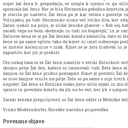
zopet žal žena h gospodarju, se ulegla k njemu in ga učila
spoznala žal ženo. Ker je bila Hermonka pobožna kmetica, je 
je storila po nasvetu. Žal žena pa je kar vstala s postelje
Volinjaku, pa tudi Hermonko nima več toliko žita, ker zdaj 
Žačen nekoč na polju, je slišal ženske glasove: » Bob sej, bo
zaradi tega ne bom ubožnejši in tudi ne bogatejši," in je ra
Žačnova žena se je pa Žal ženam kmalu zamerila, zato so šle 
žene so ga same oplele, tako da kmet ni imel nobenega posla.
so molele koreninice v zrak. Kmet se je zelo hudoval in je Ž
zapustile, ker jih je preklel.
Čez nekaj časa so se Žal žene naselile v veliki Kotnikovi votl
ubrano petje Žal žen, katere so imenovali tudi Bele žene al
žanjice, so Žal žene pridno pomagale. Kmet je postavil Žal ž
se niso žanjice vrnile na polje. Žele so pa samo s srpi tistih
nepožet. Žal žene so Kotnika vsako jutro učile sejati in mu d
ujezile in povedale kmetu, da jih ne bo več, ker jih v njegovi
Zaradi ženske prepirljivosti so Žal žene odšle iz Mežiške doli
Vinko Moderndorfer, Koroške narodne pripovedke.
Povezane objave