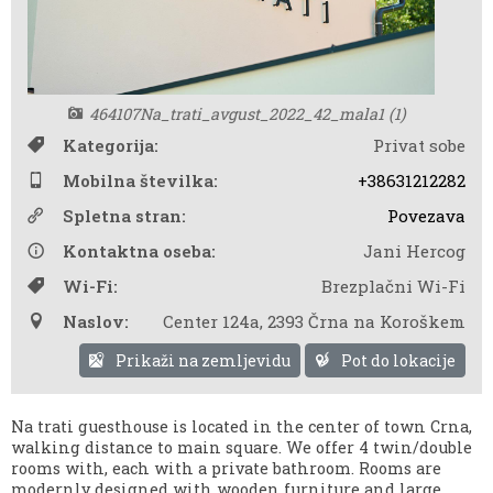
464107Na_trati_avgust_2022_42_mala1 (1)
Kategorija:
Privat sobe
Mobilna številka:
+38631212282
Spletna stran:
Povezava
Kontaktna oseba:
Jani Hercog
Wi-Fi:
Brezplačni Wi-Fi
Naslov:
Center 124a
,
2393 Črna na Koroškem
Prikaži na zemljevidu
Pot do lokacije
Na trati guesthouse is located in the center of town Crna,
walking distance to main square. We offer 4 twin/double
rooms with, each with a private bathroom. Rooms are
modernly designed with wooden furniture and large