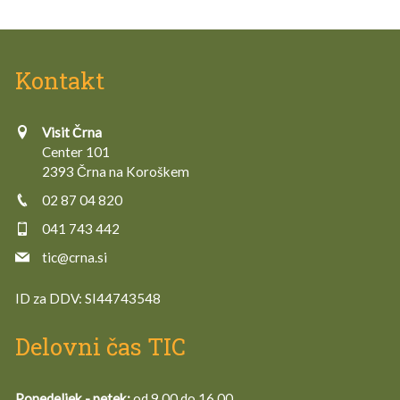
Kontakt
Visit Črna
Center 101
2393 Črna na Koroškem
02 87 04 820
041 743 442
tic@crna.si
ID za DDV:
SI44743548
Delovni čas TIC
Ponedeljek - petek:
od 9.00 do 16.00