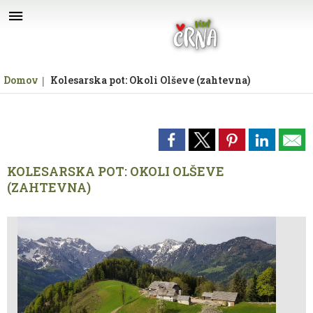
Za pričetek iskanja kliknite na puščico >
Domov
Kolesarska pot: Okoli Olševe (zahtevna)
KOLESARSKA POT: OKOLI OLŠEVE
(ZAHTEVNA)