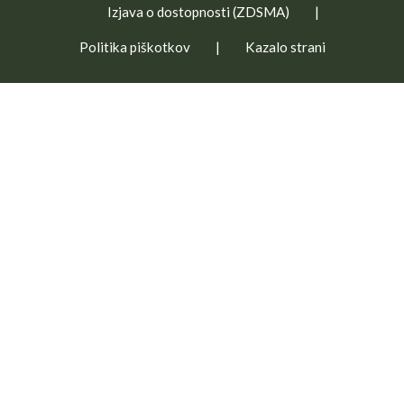
Izjava o dostopnosti (ZDSMA)
|
Politika piškotkov
|
Kazalo strani