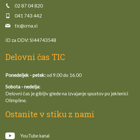
02 87 04 820
041 743 442
tic@crna.si
ID za DDV:
SI44743548
Delovni čas TIC
Ponedeljek - petek:
od 9.00 do 16.00
Sobota - nedelja:
Delovni čas je gibljiv glede na izvajanje spustov po jeklenici
Olimpline.
Ostanite v stiku z nami
YouTube kanal