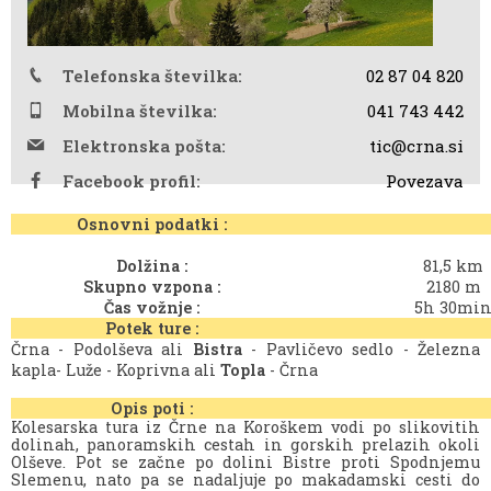
Telefonska številka:
02 87 04 820
Mobilna številka:
041 743 442
Elektronska pošta:
tic@crna.si
Facebook profil:
Povezava
Osnovni podatki :
Dolžina :
81,5 km
Skupno vzpona :
2180 m
Čas vožnje :
5h 30mi
Potek ture :
Črna - Podolševa ali
Bistra
- Pavličevo sedlo - Železna
kapla- Luže - Koprivna ali
Topla
- Črna
Opis poti :
Kolesarska tura iz Črne na Koroškem vodi po slikovitih
dolinah, panoramskih cestah in gorskih prelazih okoli
Olševe. Pot se začne po dolini Bistre proti Spodnjemu
Slemenu, nato pa se nadaljuje po makadamski cesti do