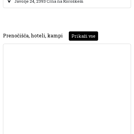
Javorje 24, 2393 Črna na Koroškem
Prenočišča, hoteli, kampi
Prikaži vse