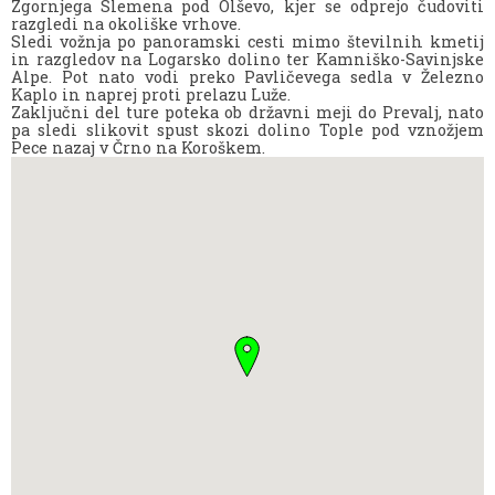
Zgornjega Slemena pod Olševo, kjer se odprejo čudoviti
razgledi na okoliške vrhove.
Sledi vožnja po panoramski cesti mimo številnih kmetij
in razgledov na Logarsko dolino ter Kamniško-Savinjske
Alpe. Pot nato vodi preko Pavličevega sedla v Železno
Kaplo in naprej proti prelazu Luže.
Zaključni del ture poteka ob državni meji do Prevalj, nato
pa sledi slikovit spust skozi dolino Tople pod vznožjem
Pece nazaj v Črno na Koroškem.