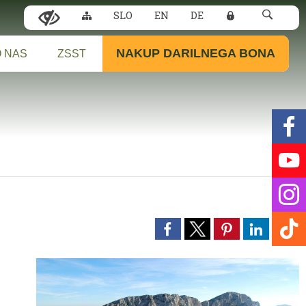
SLO
EN
DE
NAKUP DARILNEGA BONA
 NAS
ZSST