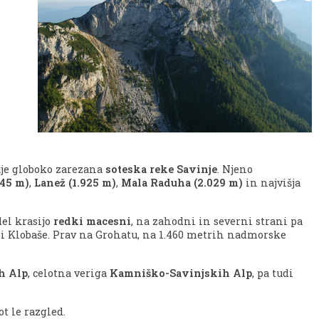
uje globoko zarezana
soteska reke Savinje
. Njeno
845 m)
,
Lanež (1.925 m)
,
Mala Raduha (2.029 m)
in najvišja
del krasijo
redki macesni
, na zahodni in severni strani pa
i Klobaše. Prav na Grohatu, na 1.460 metrih nadmorske
h Alp
, celotna veriga
Kamniško-Savinjskih Alp
, pa tudi
ot le razgled.