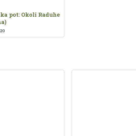
ka pot: Okoli Raduhe
na)
020