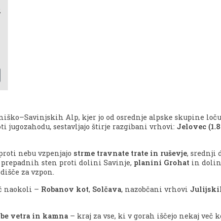
2
i
a
m
ško–Savinjskih Alp, kjer jo od osrednje alpske skupine loč
i jugozahodu, sestavljajo štirje razgibani vrhovi:
Jelovec (1.
 proti nebu vzpenjajo
strme travnate trate in ruševje
, srednji 
k prepadnih sten proti dolini Savinje,
planini Grohat
in dolin
odišče za vzpon.
č naokoli –
Robanov kot
,
Solčava
, nazobčani vrhovi
Julijski
dbe vetra in kamna
– kraj za vse, ki v gorah iščejo nekaj več k