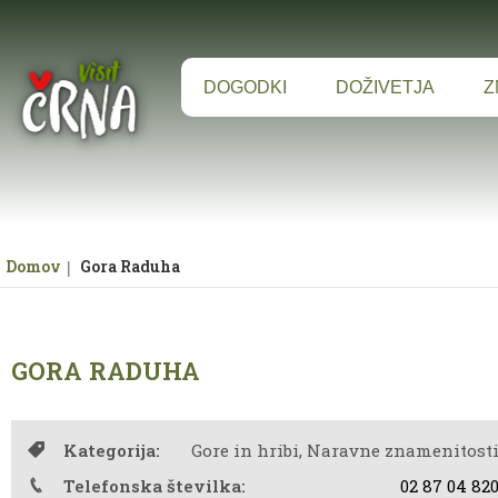
Za pričetek iskanja kliknite na puščico >
DOGODKI
DOŽIVETJA
Z
Domov
Gora Raduha
GORA RADUHA
Kategorija:
Gore in hribi, Naravne znamenitost
Telefonska številka:
02 87 04 82