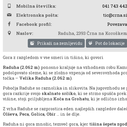
Mobilna številka:
041 743 44
Elektronska pošta:
tic@crna.s
Facebook profil:
Povezav
Naslov:
Raduha
,
2393 Črna na Koroške
Prikaži na zemljevidu
Pot do lokacije
Gora z razgledom v vse smeri in tišino, ki govori
Raduha (2.062 m)
ponosno kraljuje na vzhodnem robu Kamni
podolgovato sleme, ki se zložno vzpenja od severovzhoda prot
točka –
Velika Raduha (2.062 m)
.
Pobočja Raduhe so raznolika in slikovita. Na jugovzhodu se
gora razkrije svojo
skalnato srčiko
, ki se strmo spušča pre
višine, stoji priljubljena
Koča na Grohatu
, ki je odlično izh
Z vrha Raduhe se razprostira eden najlepših razgledov dale
Olševa
,
Peca
,
Golica
,
Obir
… in še dlje.
Raduha ni gora množic, temveč gora, kjer
tišina šepeta zgo