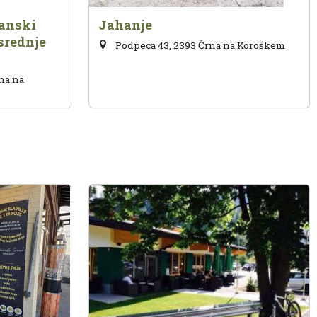
ranski
Jahanje
srednje
Podpeca 43, 2393 Črna na Koroškem
na na