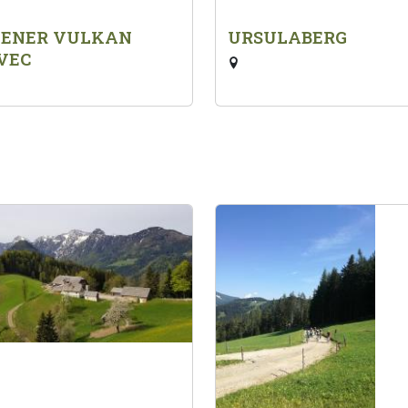
HENER VULKAN
URSULABERG
VEC