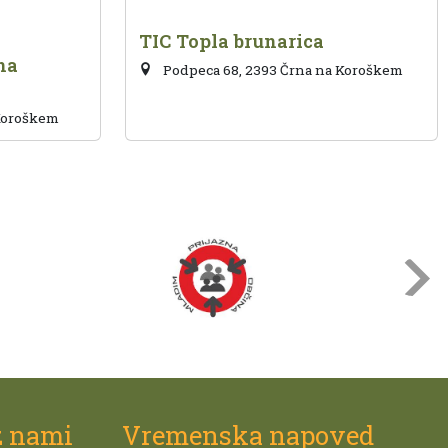
TIC Topla brunarica
na
Podpeca 68, 2393 Črna na Koroškem
 Koroškem
z nami
Vremenska napoved