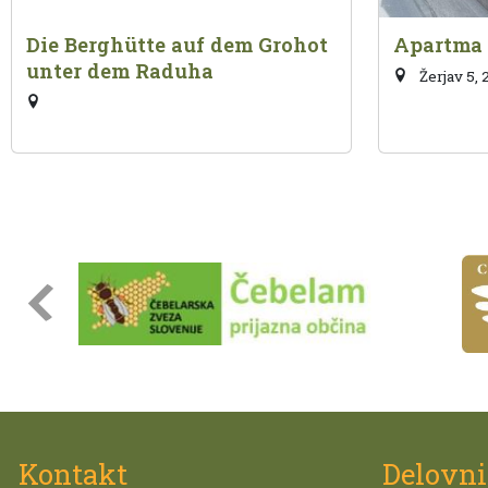
Die Berghütte auf dem Grohot
Apartma
unter dem Raduha
Žerjav 5,
Kontakt
Delovni