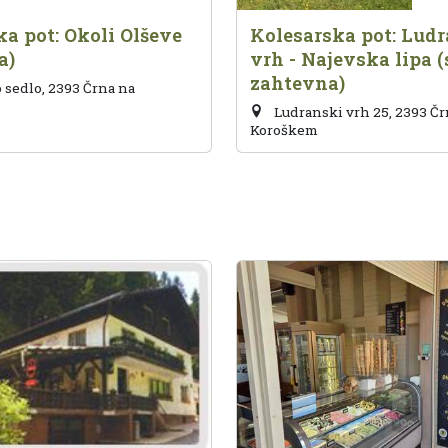
a pot: Okoli Olševe
Kolesarska pot: Lud
a)
vrh - Najevska lipa (
zahtevna)
 sedlo, 2393 Črna na
Ludranski vrh 25, 2393 Čr
Koroškem