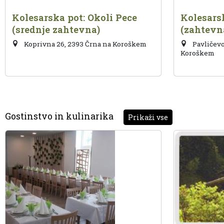
Kolesarska pot: Okoli Pece
Kolesarsk
(srednje zahtevna)
(zahtevn
Koprivna 26, 2393 Črna na Koroškem
Pavličevo
Koroškem
Gostinstvo in kulinarika
Prikaži vse