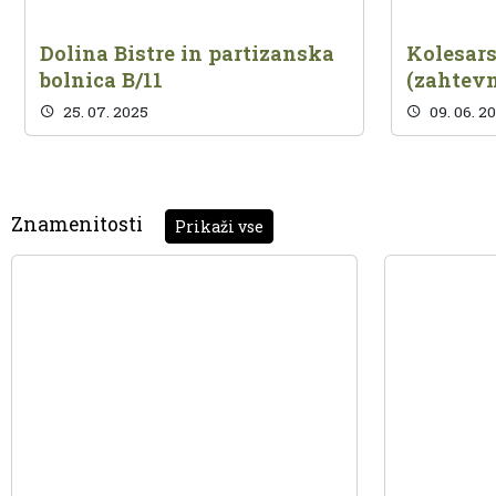
Dolina Bistre in partizanska
Kolesars
bolnica B/11
(zahtev
25. 07. 2025
09. 06. 2
Znamenitosti
Prikaži vse